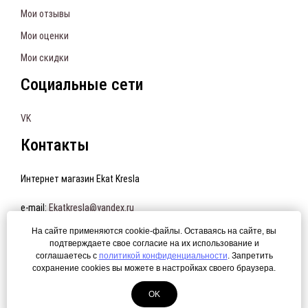
Мои отзывы
Мои оценки
Мои скидки
Социальные сети
VK
Контакты
Интернет магазин Ekat Kresla
e-mail:
Ekatkresla@yandex.ru
+7 90863-11-582
На сайте применяются cookie-файлы. Оставаясь на сайте, вы
подтверждаете свое согласие на их использование и
соглашаетесь с
политикой конфиденциальности
. Запретить
сохранение cookies вы можете в настройках своего браузера.
Политика конфиденциальности
OK
© 2016 Интернет магазин Ekat Kresla. Создание сайта —
ЛегионА