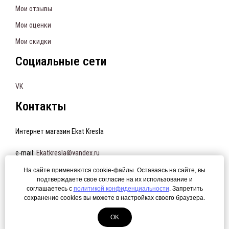
Мои отзывы
Мои оценки
Мои скидки
Социальные сети
VK
Контакты
Интернет магазин Ekat Kresla
e-mail:
Ekatkresla@yandex.ru
+7 90863-11-582
На сайте применяются cookie-файлы. Оставаясь на сайте, вы
подтверждаете свое согласие на их использование и
соглашаетесь с
политикой конфиденциальности
. Запретить
сохранение cookies вы можете в настройках своего браузера.
Политика конфиденциальности
OK
© 2016 Интернет магазин Ekat Kresla. Создание сайта —
ЛегионА