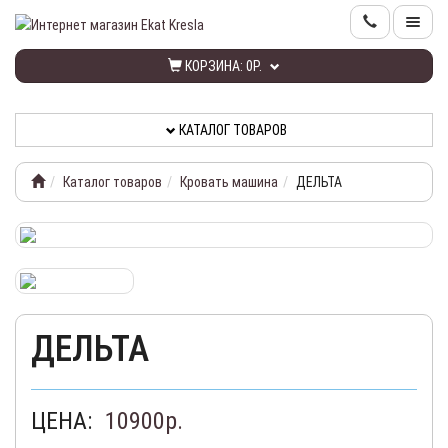
КОРЗИНА:
0Р.
КАТАЛОГ
ТОВАРОВ
КАТАЛОГ ТОВАРОВ
ИНФОРМАЦИЯ
Каталог товаров
Кровать машина
ДЕЛЬТА
КОНТАКТЫ
РАСПРОДАЖА
НОВИНКИ
ДЕЛЬТА
КАБИНЕТ
ЦЕНА:
10900
р.